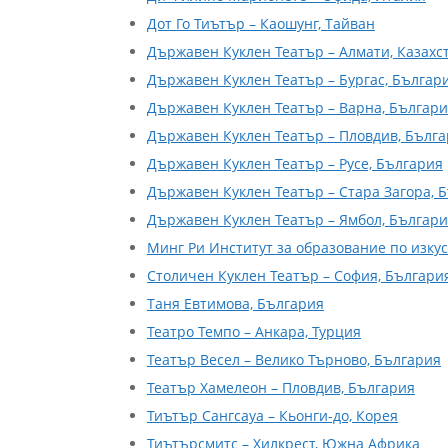
Дот Го Тиътър – Каошунг, Тайван
Държавен Куклен Театър – Алмати, Казахс
Държавен Куклен Театър – Бургас, Българ
Държавен Куклен Театър – Варна, Българ
Държавен Куклен Театър – Пловдив, Бълг
Държавен Куклен Театър – Русе, България
Държавен Куклен Театър – Стара Загора, 
Държавен Куклен Театър – Ямбол, Българ
Минг Ри Институт за образование по изкус
Столичен Куклен Театър – София, Българи
Таня Евтимова, България
Театро Темпо – Анкара, Турция
Театър Весел – Велико Търново, България
Театър Хамелеон – Пловдив, България
Тиътър Сангсауа – Кьонги-до, Корея
Тиътърсмитс – Хилкрест, Южна Африка