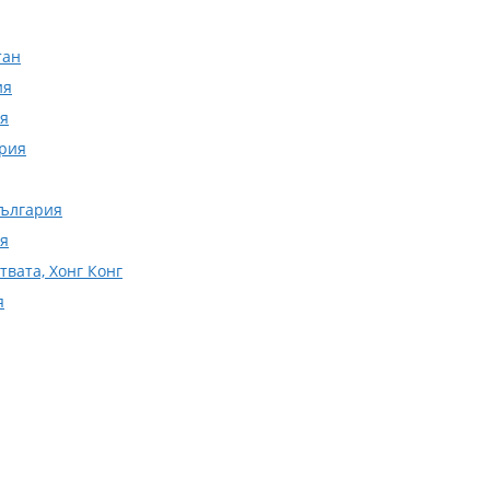
тан
ия
ия
ария
България
ия
твата, Хонг Конг
я