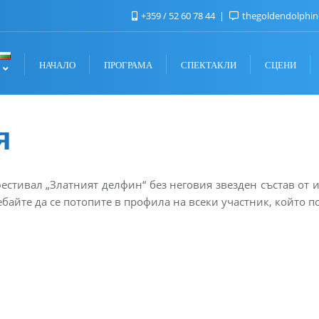
+359 / 52 60 78 44
thegoldendolphi
НАЧАЛО
ПРОГРАМА
СПЕКТАКЛИ
СЦЕНИ
я
естивал „Златният делфин“ без неговия звезден състав от
ебайте да се потопите в профила на всеки участник, който п