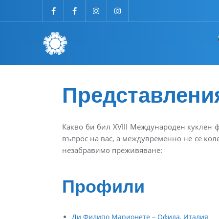
Представлени
Какво би бил XVIII Международен куклен ф
въпрос на вас, а междувременно не се кол
незабравимо преживяване:
Профили
Ди Филипо Марионете – Офида, Италия