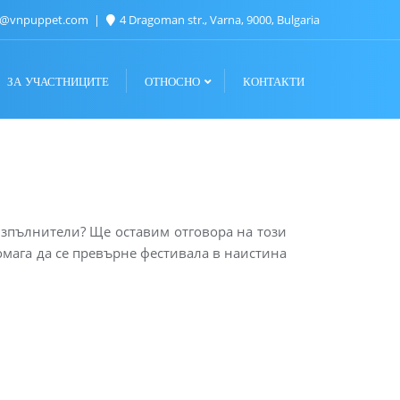
n@vnpuppet.com
4 Dragoman str., Varna, 9000, Bulgaria
ЗА УЧАСТНИЦИТЕ
ОТНОСНО
КОНТАКТИ
 изпълнители? Ще оставим отговора на този
омага да се превърне фестивала в наистина