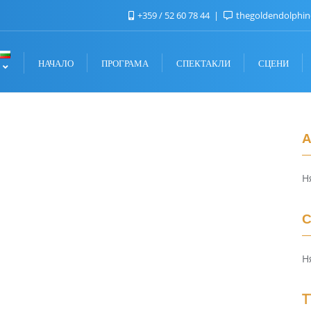
+359 / 52 60 78 44
thegoldendolphi
НАЧАЛО
ПРОГРАМА
СПЕКТАКЛИ
СЦЕНИ
A
Н
C
Н
Т