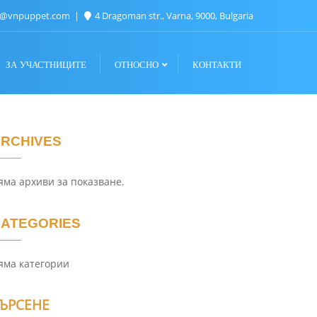
n@vnpuppet.com
4 Dragoman str., Varna, 9000, Bulgaria
ЗА УЧАСТНИЦИТЕ
ОТНОСНО
КОНТАКТИ
RCHIVES
яма архиви за показване.
ATEGORIES
яма категории
ЪРСЕНЕ