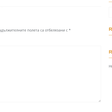
R
адължителните полета са отбелязани с
*
Н