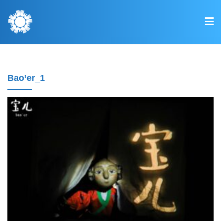
Bao’er_1