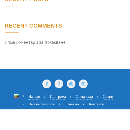
RECENT COMMENTS
Няма коментари за показване.
Начало
Програма
Спектакли
Сцени
За участниците
Относно
Контакти
Copyright ©2026 Международен Куклен Фестивал Златния Делфин .
All rights reserved.