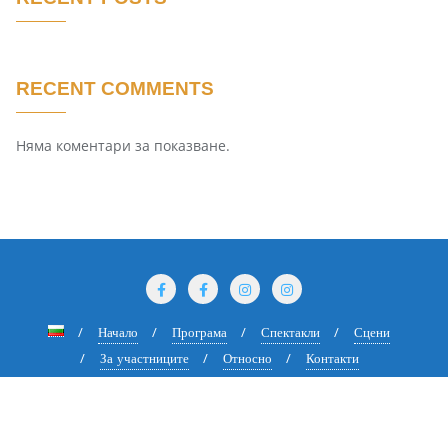
RECENT COMMENTS
Няма коментари за показване.
Начало
Програма
Спектакли
Сцени
За участниците
Относно
Контакти
Copyright ©2026 Международен Куклен Фестивал Златния Делфин .
All rights reserved.