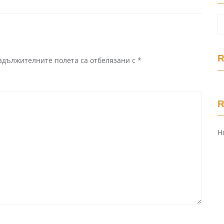
R
адължителните полета са отбелязани с
*
Н