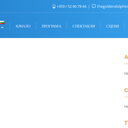
+359 / 52 60 78 44
thegoldendolphi
НАЧАЛО
ПРОГРАМА
СПЕКТАКЛИ
СЦЕНИ
A
Н
C
Н
Т