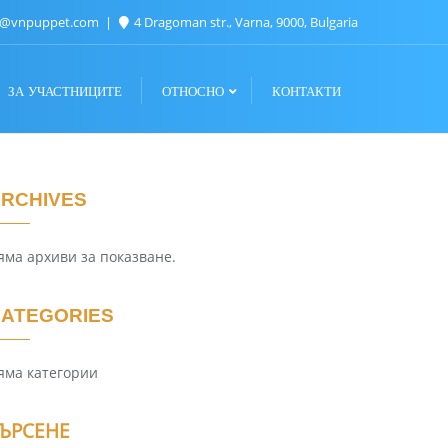
n@vnpuppet.com
4 Dragoman str., Varna, 9000, Bulgaria
ЗА УЧАСТНИЦИТЕ
ОТНОСНО
КОНТАКТИ
RCHIVES
яма архиви за показване.
ATEGORIES
яма категории
ЪРСЕНЕ